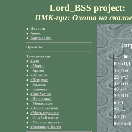
Lord_BSS project:
ПМК-прг: Охота на скало
●
Новости
●
Анонс
●
Карта сайта
[иг
Проекты:
Тематические
#
|
00
●
=Ад=
00
|
хПД
●
=Морг=
●
=Армия=
10
|
ПхС
●
=Погост=
20
|
F
●
=Пещера=
30
|
БП
●
=Балныц=
40
|
/–/
●
=Сеновал=
●
=Bar Wars=
50
|
ВП
●
=Ночлежка=
60
|
1
●
=Монастырь=
●
=Новая сказка=
70
|
↔
●
=Мать героина=
80
|
В↑
●
=Голубой вагон=
●
=Убой на местах=
90
|
Fx≠o
●
=Хижина д. Васи=