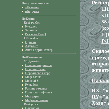
Регист
Полутематическиe
●
=Казино=
11
●
=Бардак=
хП
ПоКлёпы
55
Real-раздел
●
Кукулер
(к
●
Зарница
1 (
●
Реклама BenQ
Lit-раздел
Р-
●
Притчи
●
Алфавит
●
Анти-Гарри Поттер
Скалое
причуд
ПоЖизненные
Maf-раздел
отправ
●
Первые маф-шаги
животн
●
Первый темат
●
Первая своя игра
●
Маф-слэнг
Начало
●
More al-$
●
Румафия
●
Ранние тематы
RX="к
●
Правила маф-чата
RY="ко
●
Мемуары
●
Маф-непонятки
Ходит 
Real-раздел
●
Наглядки