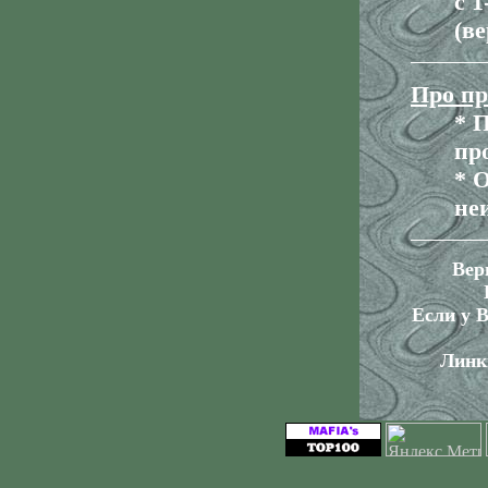
с 1
(ве
Про пр
* 
пр
* 
не
Вер
Если у В
Линк