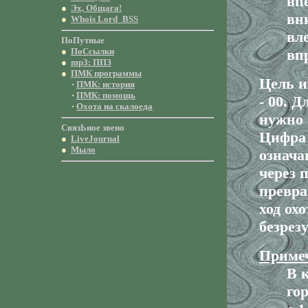
вп
●
Эх, Общага!
вн
●
Whois Lord_BSS
вл
ПоПутные
●
ПоСcылки
вп
●
mp3: ППЗ
●
ПМК программы
Цель и
·
ПМК: история
·
ПМК: помощь
- 00. 
·
Охота на скалоеда
нужно 
СвязЬное звено
Цифра 
●
LiveJournal
●
Мыло
означа
через 
превра
ход ох
безрез
Приме
В 
го