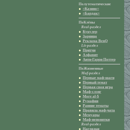
Полутематическиe
●
=Казино=
●
=Бардак=
ПоКлёпы
Real-раздел
●
Кукулер
●
Зарница
●
Реклама BenQ
Lit-раздел
●
Притчи
●
Алфавит
●
Анти-Гарри Поттер
ПоЖизненные
Maf-раздел
●
Первые маф-шаги
●
Первый темат
●
Первая своя игра
●
Маф-слэнг
●
More al-$
●
Румафия
●
Ранние тематы
●
Правила маф-чата
●
Мемуары
●
Маф-непонятки
Real-раздел
●
Наглядки