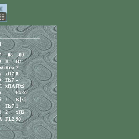
]
7
08
09
0
В↑
В↑
х6
Ксч
7
x
хП7
8
9
Пх7
–
С
хПА
Пх9
6
–
Fx<o
[
]
6
+
K
х
Пх7
1
4
2
хП2
А
FL2
90