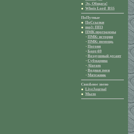
●
Эх, Общага!
●
Whois Lord_BSS
ПоПутные
●
ПоСcылки
●
mp3: ППЗ
●
ПМК программы
·
ПМК: история
·
ПМК: помощь
·
Погоня
·
Борт-69
·
Воздушный десант
·
Субмарина
·
Alaram
·
Водная змея
·
Мятежник
СвязЬное звено
●
LiveJournal
●
Мыло