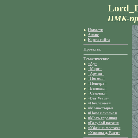
Lord_B
ПМК-пр
●
Новости
●
Анонс
●
Карта сайта
Проекты:
Тематические
●
=Ад=
●
=Морг=
●
=Армия=
●
=Погост=
●
=Пещера=
●
=Балныц=
●
=Сеновал=
●
=Bar Wars=
●
=Ночлежка=
●
=Монастырь=
●
=Новая сказка=
●
=Мать героина=
●
=Голубой вагон=
●
=Убой на местах=
●
=Хижина д. Васи=