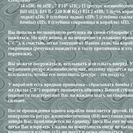
x
34 хП8; 86 хПЕ; 7 F10
хПС; 11 (ресурс жизнеобеспеч
ВП хПД; 881 В↑ 220 K⊕ K{x} ВП 2 хПВ; 5 (путь кораб
лодки) хП6; 0 (глубина лодки) хП9; 5 (глубина скалы
бомбы) хП5; 0 (глубина сокровища и корабля) хП3.
Вы попали в мелководную речушку на своей субмарине ("
нажиться. Но идёт война, и на поверхности плавают вра
("C"), к счастью, легко тонущие от Ваших атак. На кора
сокровища (речушка находится в тылу противника и это
перевозки).
Вы можете погружаться, всплывать или плыть вперёд. 
ограничен ресурс жизнеобеспечения, поэтому придётся в
всплывать, чтобы его пополнить (ресурс - это воздух).
У кораблей есть вредная привычка - сбрасывать бомбы (
же скалы ("8") норовят пропороть обшивку Вашей субма
опасности подстерегают Вас на каждом шагу, но сокров
сильнее.
После прохождения одного корабля появляется другой. 
поверхность ресурс жизнеобеспечения (R0) восстанавлива
завидя Вас, приближается на единицу. Здесь Вы ему не о
легко Вас взорвать. Скалы на поверхность нигде не выхо
изменяются плавно (±1), но могут и резко оборваться.