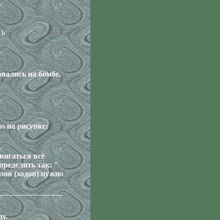
).
вались на бомбе.
о на рисунке:
вигаться всё
пределить так: "
лов (ходов) нужно
у.