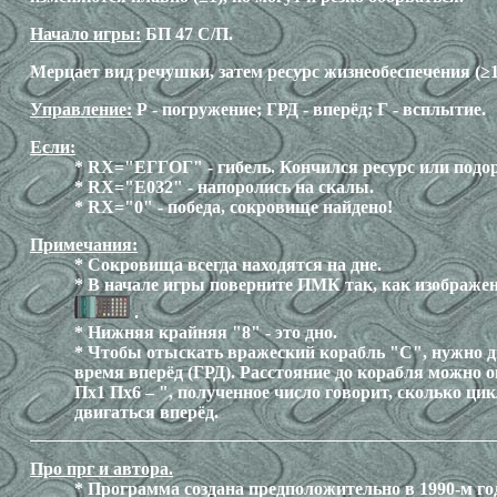
Начало игры:
БП 47 С/П.
Мерцает вид речушки, затем ресурс жизнеобеспечения (≥1
Управление:
Р - погружение; ГРД - вперёд; Г - всплытие.
Если:
* RX="ЕГГОГ" - гибель. Кончился ресурс или подор
* RX="E032" - напоролись на скалы.
* RX="0" - победа, сокровище найдено!
Примечания:
* Сокровища всегда находятся на дне.
* В начале игры поверните ПМК так, как изображен
.
* Нижняя крайняя "8" - это дно.
* Чтобы отыскать вражеский корабль "C", нужно д
время вперёд (ГРД). Расстояние до корабля можно о
Пх1 Пх6 – ", полученное число говорит, сколько цик
двигаться вперёд.
Про прг и автора.
* Программа создана предположительно в 1990-м год