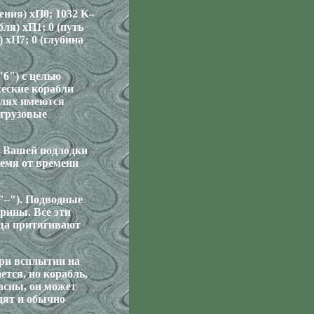
ения) хП0; 1032 K–
ля) хП1; 0 (путь
) хП7; 0 (глубина
6") с целью
жеские корабли
блях имеются
 грузовые
У Вашей подлодки
ремя от времени
"–"). Подводные
рины. Все эти
ища притягивают
При всплытии на
ется, но корабль,
пасны, он может
дят и обычно