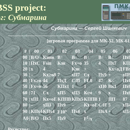
SS project:
г: Субмарина
Субмарина — Сергей Шинкевич
[игровая программа для МК-52, МК-61
#
|
00
01
02
03
04
05
06
0
00
|
В/О
Кинв
В↑
В↑
В↑
В↑
В↑
Пх
10
|
ПхС
Fsin
Кзн
Fx=o
35
4
Пх7
КП
20
|
х
4
–
Кзн
+
–
Kx<oД
FB
30
|
–
Kx≥o8
7
хП7
Сх
Пх9
+
хП
40
|
Fx≥o
44
ПхД
С/П
FL0
47
K–
Пх
50
|
Fx=o
56
КПх1
1
1
хП0
Пх1
Пх
60
|
71
Cx
хП5
хП3
Ксч
9
х
Пх
70
|
хП1
Kx=oE
КППВ
КПх5
КППВ
1
ПП
87
80
|
–
хП3
Пх9
–
Kx=oE
С/П
5
хП
x
90
|
КПх4
КПх4
Пх4
х
ПхА
+
хП
F10
1
A0
|
В/О
Пх5
Пх9
–
F
/x
Регистры: